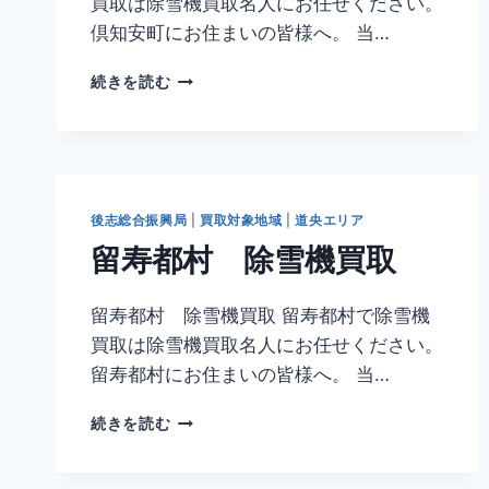
買取は除雪機買取名人にお任せください。
倶知安町にお住まいの皆様へ。 当…
倶
続きを読む
知
安
町
除
雪
機
後志総合振興局
|
買取対象地域
|
道央エリア
買
留寿都村 除雪機買取
取
留寿都村 除雪機買取 留寿都村で除雪機
買取は除雪機買取名人にお任せください。
留寿都村にお住まいの皆様へ。 当…
留
続きを読む
寿
都
村