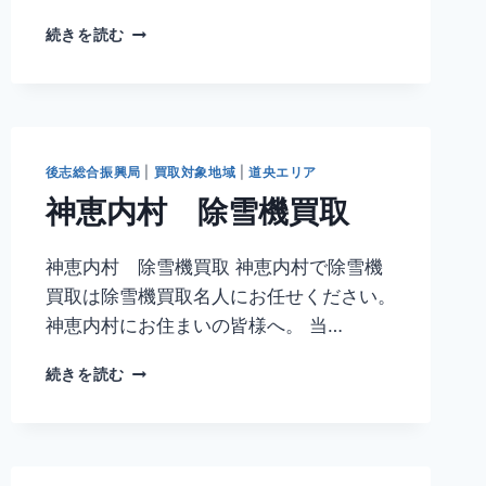
仁
続きを読む
木
町
除
雪
機
買
後志総合振興局
|
買取対象地域
|
道央エリア
取
神恵内村 除雪機買取
神恵内村 除雪機買取 神恵内村で除雪機
買取は除雪機買取名人にお任せください。
神恵内村にお住まいの皆様へ。 当…
神
続きを読む
恵
内
村
除
雪