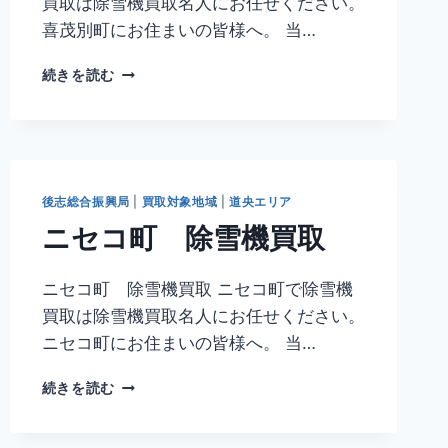
買取は除雪機買取名人にお任せください。
喜茂別町にお住まいの皆様へ。 当…
喜
続きを読む
茂
別
町
除
雪
機
後志総合振興局
|
買取対象地域
|
道央エリア
買
ニセコ町 除雪機買取
取
ニセコ町 除雪機買取 ニセコ町で除雪機
買取は除雪機買取名人にお任せください。
ニセコ町にお住まいの皆様へ。 当…
ニ
続きを読む
セ
コ
町