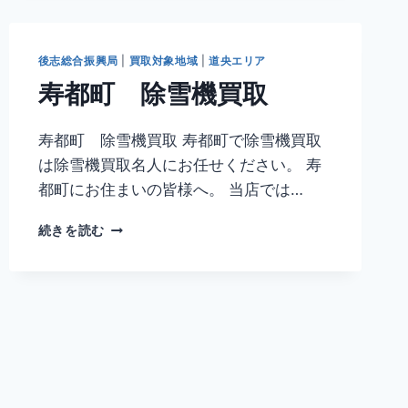
除
雪
機
後志総合振興局
|
買取対象地域
|
道央エリア
買
寿都町 除雪機買取
取
寿都町 除雪機買取 寿都町で除雪機買取
は除雪機買取名人にお任せください。 寿
都町にお住まいの皆様へ。 当店では…
寿
続きを読む
都
町
除
雪
機
買
取