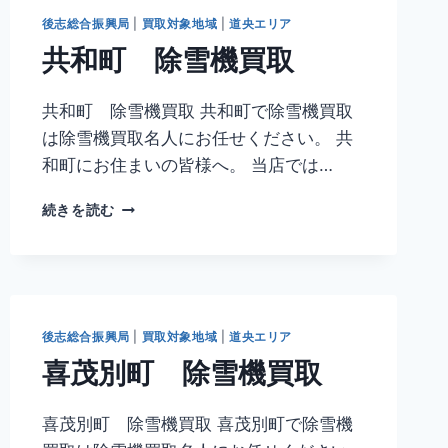
機
後志総合振興局
|
買取対象地域
|
道央エリア
買
共和町 除雪機買取
取
共和町 除雪機買取 共和町で除雪機買取
は除雪機買取名人にお任せください。 共
和町にお住まいの皆様へ。 当店では…
共
続きを読む
和
町
除
雪
機
買
後志総合振興局
|
買取対象地域
|
道央エリア
取
喜茂別町 除雪機買取
喜茂別町 除雪機買取 喜茂別町で除雪機