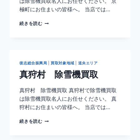
は除雪機買取名人にお任せください。 京
極町にお住まいの皆様へ。 当店では…
京
続きを読む
極
町
除
雪
機
買
後志総合振興局
|
買取対象地域
|
道央エリア
取
真狩村 除雪機買取
真狩村 除雪機買取 真狩村で除雪機買取
は除雪機買取名人にお任せください。 真
狩村にお住まいの皆様へ。 当店では…
真
続きを読む
狩
村
除