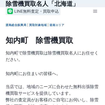
除雪機買取名人「北海道」
内
容
LINE無料査定・買取申込
を
ス
渡島総合振興局
|
買取対象地域
|
道南エリア
キ
ッ
知内町 除雪機買取
プ
知内町で除雪機買取は除雪機買取名人にお任せく
ださい。
知内町にお住まいの皆様へ。
当店では、地域のニーズに合わせた無料出張除雪
機買取サービスを提供しています。
弊社の査定員がお客様のご自宅にお伺いし、除雪