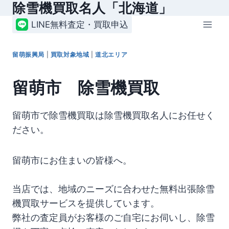
除雪機買取名人「北海道」
内
容
LINE無料査定・買取申込
を
ス
留萌振興局
|
買取対象地域
|
道北エリア
キ
ッ
留萌市 除雪機買取
プ
留萌市で除雪機買取は除雪機買取名人にお任せく
ださい。
留萌市にお住まいの皆様へ。
当店では、地域のニーズに合わせた無料出張除雪
機買取サービスを提供しています。
弊社の査定員がお客様のご自宅にお伺いし、除雪