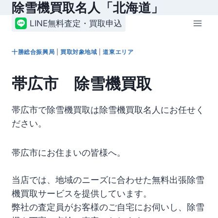
除雪機買取名人「北海道」
内
容
LINE無料査定・買取申込
を
ス
十勝総合振興局
|
買取対象地域
|
道東エリア
キ
ッ
帯広市 除雪機買取
プ
帯広市で除雪機買取は除雪機買取名人にお任せく
ださい。
帯広市にお住まいの皆様へ。
当店では、地域のニーズに合わせた無料出張除雪
機買取サービスを提供しています。
弊社の査定員がお客様のご自宅にお伺いし、除雪