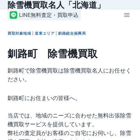
除雪機買取名人「北海道」
内
容
LINE無料査定・買取申込
を
ス
買取対象地域
|
道東エリア
|
釧路総合振興局
キ
ッ
釧路町 除雪機買取
プ
釧路町で除雪機買取は除雪機買取名人にお任せく
ださい。
釧路町にお住まいの皆様へ。
当店では、地域のニーズに合わせた無料出張除雪
機買取サービスを提供しています。
弊社の査定員がお客様のご自宅にお伺いし、除雪