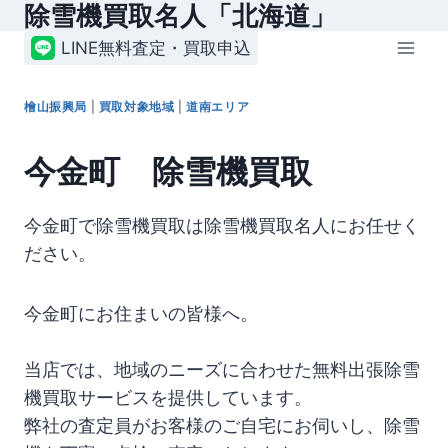
除雪機買取名人「北海道」
内
容
LINE無料査定・買取申込
を
ス
檜山振興局
|
買取対象地域
|
道南エリア
キ
ッ
今金町 除雪機買取
プ
今金町で除雪機買取は除雪機買取名人にお任せく
ださい。
今金町にお住まいの皆様へ。
当店では、地域のニーズに合わせた無料出張除雪
機買取サービスを提供しています。
弊社の査定員がお客様のご自宅にお伺いし、除雪