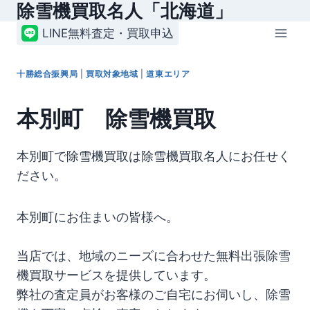
除雪機買取名人「北海道」
内
容
LINE無料査定・買取申込
を
ス
十勝総合振興局
|
買取対象地域
|
道東エリア
キ
ッ
本別町 除雪機買取
プ
本別町で除雪機買取は除雪機買取名人にお任せく
ださい。
本別町にお住まいの皆様へ。
当店では、地域のニーズに合わせた無料出張除雪
機買取サービスを提供しています。
弊社の査定員がお客様のご自宅にお伺いし、除雪