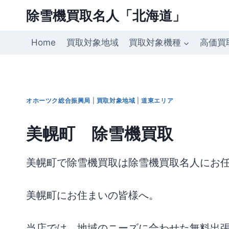
内
除雪機買取名人「北海道」
容
を
Home
買取対象地域
買取対象機種
高価買
ス
キ
ッ
プ
オホーツク総合振興局
|
買取対象地域
|
道東エリア
美幌町 除雪機買取
美幌町で除雪機買取は除雪機買取名人にお
美幌町にお住まいの皆様へ。
当店では、地域のニーズに合わせた無料出